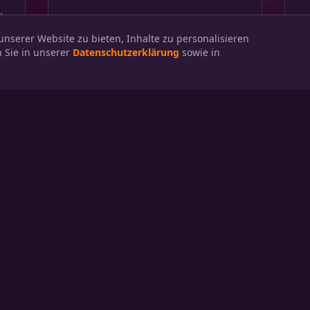
.
nserer Website zu bieten, Inhalte zu personalisieren
 Sie in unserer
Datenschutzerklärung
sowie in
 FÜR EINE UNVERGESSLICHE
s gemeinsam Ihr nächstes Firmenevent planen. Si
jetzt Ihren Wunschtermin.
JETZT TERMIN ANFRAGEN