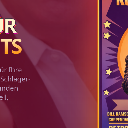
ÜR
TS
ür Ihre
 Schlager-
Kunden
ll,