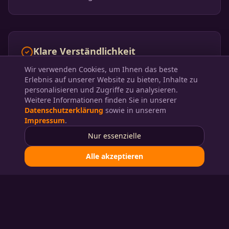
Klare Verständlichkeit
Songs, Ansagen und Ablauf werden so
Wir verwenden Cookies, um Ihnen das beste
gestaltet, dass das Publikum gut folgen
Erlebnis auf unserer Website zu bieten, Inhalte zu
personalisieren und Zugriffe zu analysieren.
kann.
Weitere Informationen finden Sie in unserer
Datenschutzerklärung
sowie in unserem
Impressum
.
Nur essenzielle
Professioneller Umgang
Alle akzeptieren
Der Auftritt ist wertschätzend,
publikumsnah und auf die jeweilige
Veranstaltung abgestimmt.