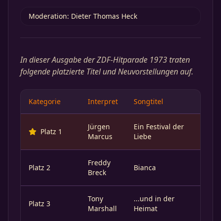
Moderation: Dieter Thomas Heck
In dieser Ausgabe der ZDF-Hitparade 1973 traten
folgende platzierte Titel und Neuvorstellungen auf.
Kategorie
Interpret
Songtitel
Jürgen
Ein Festival der
Platz 1
Marcus
Liebe
Freddy
Platz 2
Bianca
Breck
Tony
...und in der
Platz 3
Marshall
Heimat