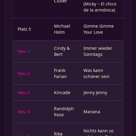
Clüver
(Micky – El chico
de la armónica)
Michael
Gimme Gimme
Platz 5
Holm
Your Love
Cindy &
Immer wieder
Neu 1
Bert
Sonntags
Frank
Was kann
Neu 2
Farian
schöner sein
Neu 3
Kincade
Jenny Jenny
Randolph
Neu 4
Manana
Rose
Nichts kann so
Rika