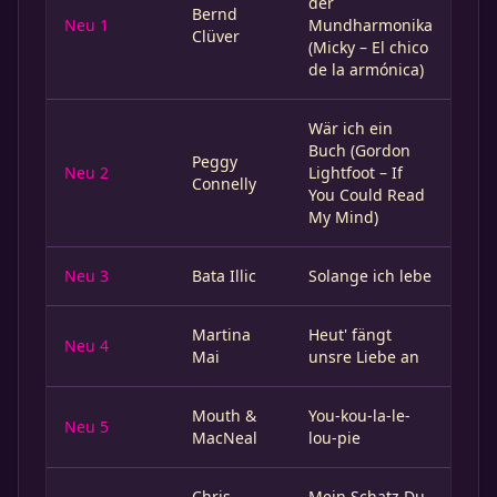
der
Bernd
Neu 1
Mundharmonika
Clüver
(Micky – El chico
de la armónica)
Wär ich ein
Buch (Gordon
Peggy
Neu 2
Lightfoot – If
Connelly
You Could Read
My Mind)
Neu 3
Bata Illic
Solange ich lebe
Martina
Heut' fängt
Neu 4
Mai
unsre Liebe an
Mouth &
You-kou-la-le-
Neu 5
MacNeal
lou-pie
Chris
Mein Schatz Du