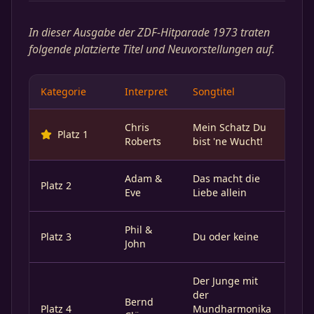
In dieser Ausgabe der ZDF-Hitparade 1973 traten
folgende platzierte Titel und Neuvorstellungen auf.
Kategorie
Interpret
Songtitel
Chris
Mein Schatz Du
Platz 1
Roberts
bist 'ne Wucht!
Adam &
Das macht die
Platz 2
Eve
Liebe allein
Phil &
Platz 3
Du oder keine
John
Der Junge mit
der
Bernd
Platz 4
Mundharmonika