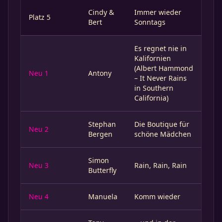
Cindy &
Immer wieder
Platz 5
Bert
Sonntags
Es regnet nie in
Kalifornien
(Albert Hammond
Neu 1
Antony
– It Never Rains
in Southern
California)
Stephan
Die Boutique für
Neu 2
Bergen
schöne Mädchen
Simon
Neu 3
Rain, Rain, Rain
Butterfly
Neu 4
Manuela
Komm wieder