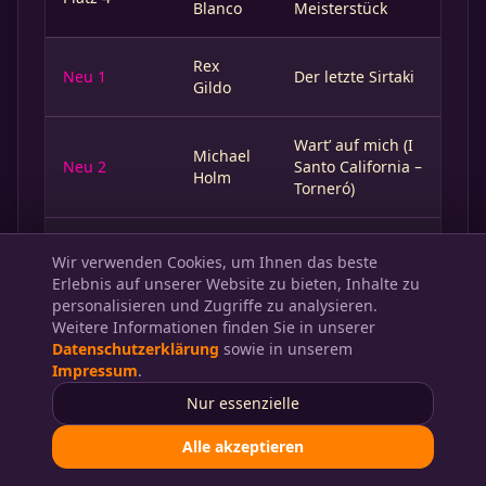
Blanco
Meisterstück
Rex
Neu 1
Der letzte Sirtaki
Gildo
Wart’ auf mich (I
Michael
Neu 2
Santo California –
Holm
Torneró)
Ich hab’ noch
Wir verwenden Cookies, um Ihnen das beste
Sand in den
Neu 3
Bata Illic
Erlebnis auf unserer Website zu bieten, Inhalte zu
Schuh’n aus
personalisieren und Zugriffe zu analysieren.
Hawaii
Weitere Informationen finden Sie in unserer
Datenschutzerklärung
sowie in unserem
Olivia
Heute si, morgen
Impressum
.
Neu 4
Molina
no
Nur essenzielle
Alle akzeptieren
Ich bin kein
Peter
Neu 5
Mann für eine
Petrel