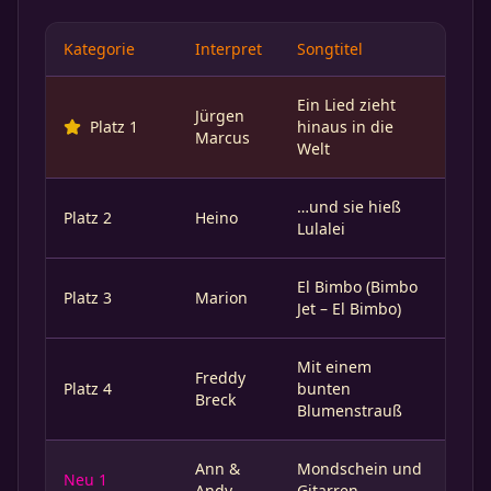
Kategorie
Interpret
Songtitel
Ein Lied zieht
Jürgen
Platz 1
hinaus in die
Marcus
Welt
…und sie hieß
Platz 2
Heino
Lulalei
El Bimbo (Bimbo
Platz 3
Marion
Jet – El Bimbo)
Mit einem
Freddy
Platz 4
bunten
Breck
Blumenstrauß
Ann &
Mondschein und
Neu 1
Andy
Gitarren