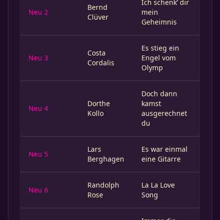
Ich schenk’ dir
Bernd
Neu 2
mein
Clüver
Geheimnis
Es stieg ein
Costa
Neu 3
Engel vom
Cordalis
Olymp
Doch dann
Dorthe
kamst
Neu 4
Kollo
ausgerechnet
du
Lars
Es war einmal
Neu 5
Berghagen
eine Gitarre
Randolph
La La Love
Neu 6
Rose
Song